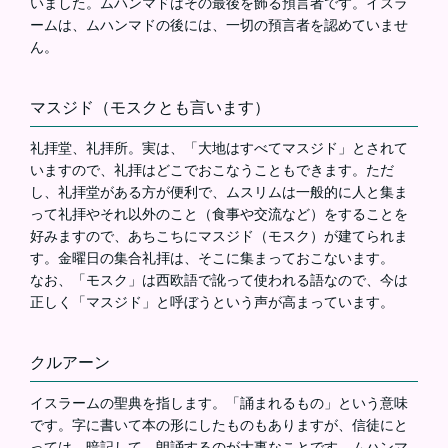
いました。ムハンマドはその最後を飾る預言者です。イスラ
ームは、ムハンマドの後には、一切の預言者を認めていませ
ん。
マスジド（モスクとも言います）
礼拝堂、礼拝所。実は、「大地はすべてマスジド」とされて
いますので、礼拝はどこでおこなうこともできます。ただ
し、礼拝堂がある方が便利で、ムスリムは一般的に人と集ま
って礼拝やそれ以外のこと（食事や交流など）をすることを
好みますので、あちこちにマスジド（モスク）が建てられま
す。金曜日の集合礼拝は、そこに集まっておこないます。
なお、「モスク」は西欧語で訛って使われる語なので、今は
正しく「マスジド」と呼ぼうという声が高まっています。
クルアーン
イスラームの聖典を指します。「誦まれるもの」という意味
です。字に書いて本の形にしたものもありますが、信徒にと
っては、暗記して、朗誦するのが大事なことです。ムハンマ