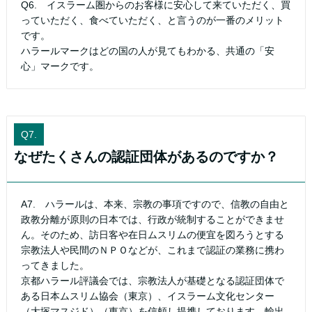
Q6. イスラーム圏からのお客様に安心して来ていただく、買
っていただく、食べていただく、と言うのが一番のメリット
です。
ハラールマークはどの国の人が見てもわかる、共通の「安
心」マークです。
Q7.
なぜたくさんの認証団体があるのですか？
A7. ハラールは、本来、宗教の事項ですので、信教の自由と
政教分離が原則の日本では、行政が統制することができませ
ん。そのため、訪日客や在日ムスリムの便宜を図ろうとする
宗教法人や民間のＮＰＯなどが、これまで認証の業務に携わ
ってきました。
京都ハラール評議会では、宗教法人が基礎となる認証団体で
ある日本ムスリム協会（東京）、イスラーム文化センター
（大塚マスジド）（東京）を信頼し提携しております。輸出