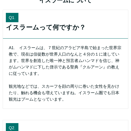
イスラームについて
Q1.
イスラームって何ですか？
A1. イスラームは、７世紀のアラビア半島で始まった世界宗
教で、現在は信徒数が世界人口のなんと４分の１に達してい
ます。世界を創造した唯一神と預言者ムハンマドを信じ、神
がムハンマドに下した啓示である聖典『クルアーン』の教え
に従っています。
観光地などでは、スカーフを顔の周りに巻いた女性を見かけ
たり、触れる機会も増えていますね。イスラーム圏でも日本
観光はブームとなっています。
Q2.