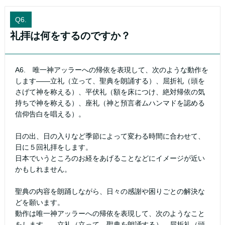
Q6.
礼拝は何をするのですか？
A6. 唯一神アッラーへの帰依を表現して、次のような動作を
します――立礼（立って、聖典を朗誦する）、屈折礼（頭を
さげて神を称える）、平伏礼（額を床につけ、絶対帰依の気
持ちで神を称える）、座礼（神と預言者ムハンマドを認める
信仰告白を唱える）。
日の出、日の入りなど季節によって変わる時間に合わせて、
日に５回礼拝をします。
日本でいうところのお経をあげることなどにイメージが近い
かもしれません。
聖典の内容を朗踊しながら、日々の感謝や困りごとの解決な
どを願います。
動作は唯一神アッラーへの帰依を表現して、次のようなこと
をします――立礼（立って、聖典を朗誦する）、屈折礼（頭