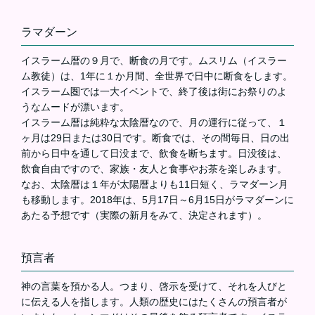
ラマダーン
イスラーム暦の９月で、断食の月です。ムスリム（イスラー
ム教徒）は、1年に１か月間、全世界で日中に断食をします。
イスラーム圏では一大イベントで、終了後は街にお祭りのよ
うなムードが漂います。
イスラーム暦は純粋な太陰暦なので、月の運行に従って、１
ヶ月は29日または30日です。断食では、その間毎日、日の出
前から日中を通して日没まで、飲食を断ちます。日没後は、
飲食自由ですので、家族・友人と食事やお茶を楽しみます。
なお、太陰暦は１年が太陽暦よりも11日短く、ラマダーン月
も移動します。2018年は、5月17日～6月15日がラマダーンに
あたる予想です（実際の新月をみて、決定されます）。
預言者
神の言葉を預かる人。つまり、啓示を受けて、それを人びと
に伝える人を指します。人類の歴史にはたくさんの預言者が